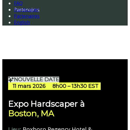
FAQ
Partenaires
Hardscaper
Partenaires
English
English
NOUVELLE DATE
11 mars 2026
8h00 – 13h30 EST
Expo Hardscaper à
Boston, MA
Lieu:
Boxboro Regency Hotel &