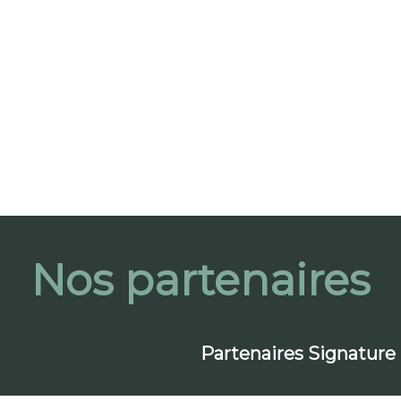
ançais)
5750 Rue J.-B.- Michaud, Lévis
the, QC (Français)
he
1325 Rue Daniel - Johnson O suite 119, Saint-Hyacinthe
Nos partenaires
A
4290 El Camino Real, Palo Alto
Partenaires Signature