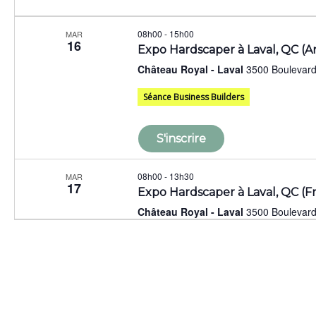
08h00
-
15h00
MAR
16
Expo Hardscaper à Laval, QC (An
Château Royal - Laval
Séance Business Builders
S'inscrire
08h00
-
13h30
MAR
17
Expo Hardscaper à Laval, QC (Fr
Château Royal - Laval
Traduction en direct
S'inscrire